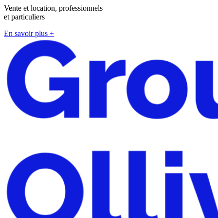
Vente et location, professionnels
et particuliers
En savoir plus +