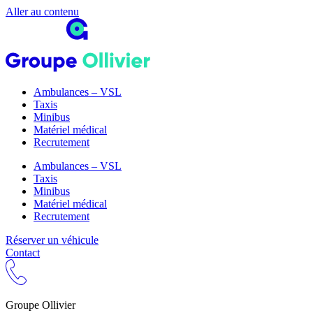
Aller au contenu
Ambulances – VSL
Taxis
Minibus
Matériel médical
Recrutement
Ambulances – VSL
Taxis
Minibus
Matériel médical
Recrutement
Réserver un véhicule
Contact
Groupe Ollivier